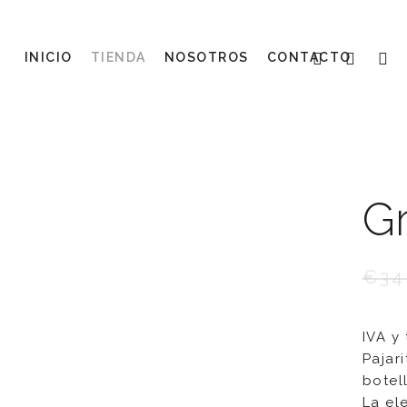
FACEBOOK
PINTERE
INST
INICIO
TIENDA
NOSOTROS
CONTACTO
Gr
€
34
IVA y
Pajar
botel
La el