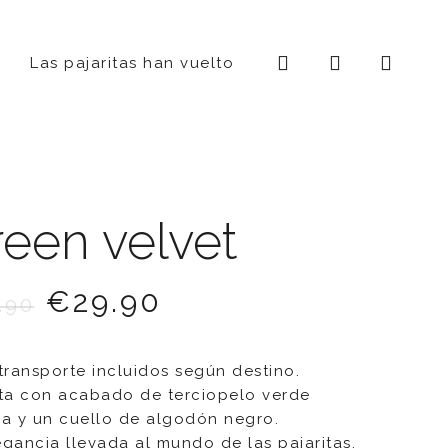
search
account
ST
AGRAM
Las pajaritas han vuelto
een velvet
€
29.90
.90
 transporte incluidos según destino.
ita con acabado de terciopelo verde
la y un cuello de algodón negro.
egancia llevada al mundo de las pajaritas.