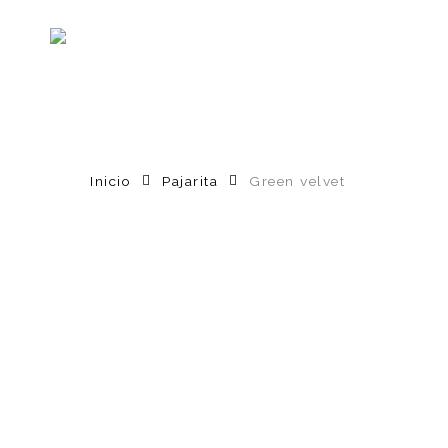
Skip
to
main
content
Inicio
Pajarita
Green velvet