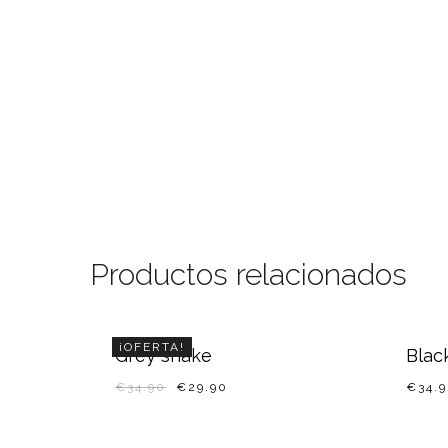
Productos relacionados
¡OFERTA!
Grey snake
Blac
€
34.90
€
29.90
€
34.