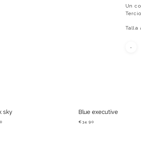
Un co
Terci
Talla
k sky
Blue executive
90
€
34.90