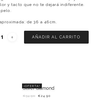
lor y tacto que no te dejará indiferente.
opelo.
 aproximada: de 36 a 46cm.
AÑADIR AL CARRITO
¡OFERTA!
Silver diamond
€
34.90
€
24.90