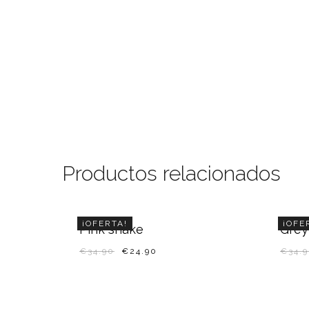
Productos relacionados
¡OFERTA!
¡OFE
Pink snake
Grey
€
34.90
€
24.90
€
34.