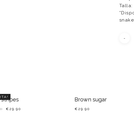
Talla
*Disp
snake
RTA!
 stripes
Brown sugar
90
€
29.90
€
29.90