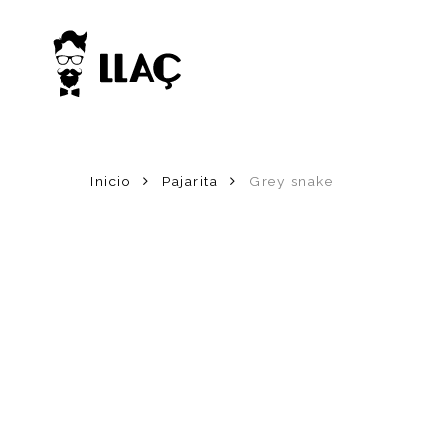
Skip
to
main
content
Inicio
Pajarita
Grey snake