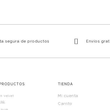
a segura de productos
Envíos grat
 PRODUCTOS
TIENDA
Mi cuenta
n velvet
.90
Carrito
k gum