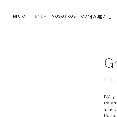
FACEBOOK
PINTERE
INST
INICIO
TIENDA
NOSOTROS
CONTACTO
G
€
34
IVA y
Pajari
a la 
Polipi