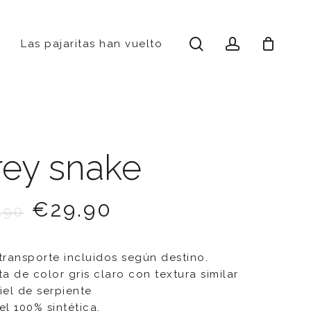
search
account
ST
AGRAM
Las pajaritas han vuelto
rey snake
€
29.90
.90
 transporte incluidos según destino.
ta de color gris claro con textura similar
piel de serpiente
el 100% sintética.