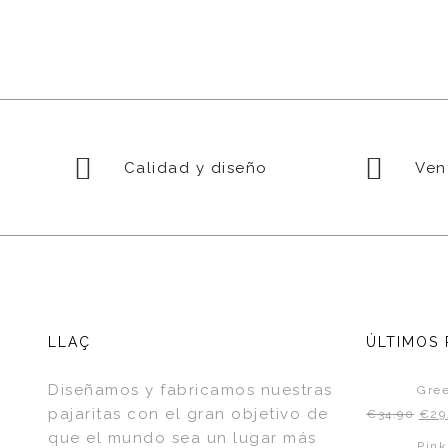
Calidad y diseño
Vent
LLAÇ
ÚLTIMOS
Diseñamos y fabricamos nuestras
Gree
pajaritas con el gran objetivo de
€
34.90
€
29
que el mundo sea un lugar más
Pin