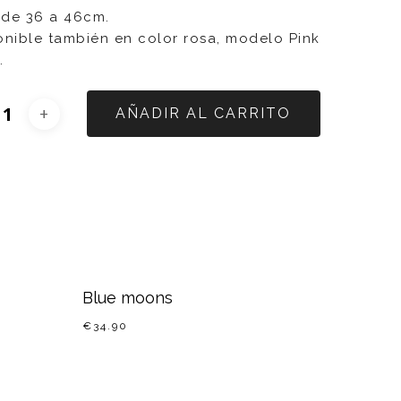
: de 36 a 46cm.
onible también en color rosa, modelo Pink
.
AÑADIR AL CARRITO
Blue moons
€
34.90