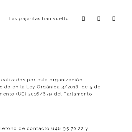
search
account
ST
AGRAM
Las pajaritas han vuelto
s realizados por esta organización
cido en la Ley Orgánica 3/2018, de 5 de
lamento (UE) 2016/679 del Parlamento
teléfono de contacto 646 95 70 22 y