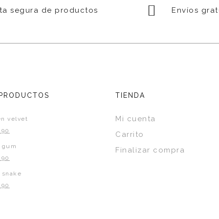
a segura de productos
Envíos grat
 PRODUCTOS
TIENDA
Mi cuenta
n velvet
.90
Carrito
k gum
Finalizar compra
.90
 snake
.90