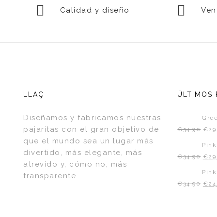
Calidad y diseño
Vent
LLAÇ
ÚLTIMOS
Diseñamos y fabricamos nuestras
Gree
pajaritas con el gran objetivo de
€
34.90
€
29
que el mundo sea un lugar más
Pin
divertido, más elegante, más
€
34.90
€
29
atrevido y, cómo no, más
Pink
transparente.
€
34.90
€
24