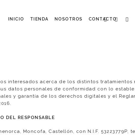
FACEBOOK
PINTERE
INST
INICIO
TIENDA
NOSOTROS
CONTACTO
 los interesados acerca de los distintos tratamiento
sus datos personales de conformidad con lo estable
ales y garantía de los derechos digitales y el Reg
2016.
TO DEL RESPONSABLE
menorca, Moncofa, Castellón, con N.I.F. 53223779P, 